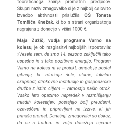
teoretičnega znanja prometnih predpisov.
Skupni naziv zmagovalke si je z najbolj celovito
izvedbo aktivnosti prislužila
OŠ Toneta
Tomšiča Knežak
, ki bo s strani organizatorja
nagrajena z donacijo v višini 1000 €.
Maja Zužič, vodja programa Varno na
kolesu
, je ob razglasitvi najboljših izpostavila:
»Vesela sem, da smo 14. sezono zaključili tako
uspešno in s tako pozitivno energijo. Program
Varno na kolesu ni le projekt, ampak je postal
gibanje, ki združuje šole, starše, lokalno
skupnost, strokovne institucije in gospodarske
družbe z istim ciljem – varnostjo naših otrok.
Vsako leto opazimo napredek v razmišljanju
mladih kolesarjev; postajajo bolj preudarni,
ozaveščeni in pripravljeni na izzive, ki jih
prinaša promet. Današnji zmagovalci so dokaz,
da se s trudom in voljo dosežejo izjemni