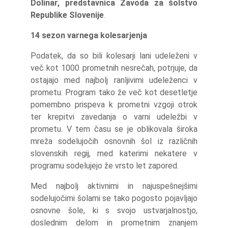
Dolinar, predstavnica Zavoda za šolstvo
Republike Slovenije
.
14 sezon varnega kolesarjenja
Podatek, da so bili kolesarji lani udeleženi v
več kot 1000 prometnih nesrečah, potrjuje, da
ostajajo med najbolj ranljivimi udeleženci v
prometu. Program tako že več kot desetletje
pomembno prispeva k prometni vzgoji otrok
ter krepitvi zavedanja o varni udeležbi v
prometu. V tem času se je oblikovala široka
mreža sodelujočih osnovnih šol iz različnih
slovenskih regij, med katerimi nekatere v
programu sodelujejo že vrsto let zapored.
Med najbolj aktivnimi in najuspešnejšimi
sodelujočimi šolami se tako pogosto pojavljajo
osnovne šole, ki s svojo ustvarjalnostjo,
doslednim delom in prometnim znanjem