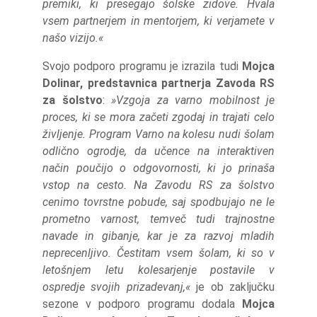
premiki, ki presegajo šolske zidove. Hvala
vsem partnerjem in mentorjem, ki verjamete v
našo vizijo.«
Svojo podporo programu je izrazila tudi
Mojca
Dolinar, predstavnica partnerja Zavoda RS
za šolstvo
:
»Vzgoja za varno mobilnost je
proces, ki se mora začeti zgodaj in trajati celo
življenje. Program Varno na kolesu nudi šolam
odlično ogrodje, da učence na interaktiven
način poučijo o odgovornosti, ki jo prinaša
vstop na cesto. Na Zavodu RS za šolstvo
cenimo tovrstne pobude, saj spodbujajo ne le
prometno varnost, temveč tudi trajnostne
navade in gibanje, kar je za razvoj mladih
neprecenljivo. Čestitam vsem šolam, ki so v
letošnjem letu kolesarjenje postavile v
ospredje svojih prizadevanj,«
je ob zaključku
sezone v podporo programu dodala
Mojca