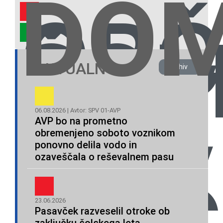
DO
OBČ
ŠOL
NEV
AKTUALNO
Arhiv
06.08.2026 | Avtor: SPV 01-AVP
AVP bo na prometno
SPV
obremenjeno soboto voznikom
ponovno delila vodo in
IN
ozaveščala o reševalnem pasu
23.06.2026
Pasavček razveselil otroke ob