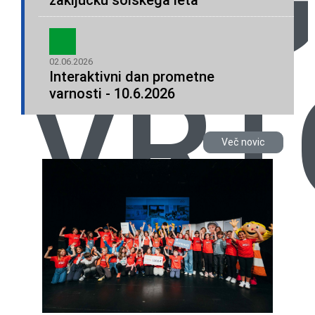
ORG
zaključku šolskega leta
02.06.2026
VRT
Interaktivni dan prometne
varnosti - 10.6.2026
Več novic