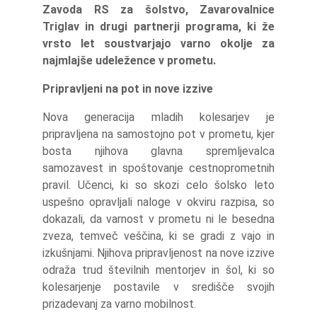
Zavoda RS za šolstvo, Zavarovalnice
Triglav in drugi partnerji programa, ki že
vrsto let soustvarjajo varno okolje za
najmlajše udeležence v prometu.
Pripravljeni na pot in nove izzive
Nova generacija mladih kolesarjev je
pripravljena na samostojno pot v prometu, kjer
bosta njihova glavna spremljevalca
samozavest in spoštovanje cestnoprometnih
pravil. Učenci, ki so skozi celo šolsko leto
uspešno opravljali naloge v okviru razpisa, so
dokazali, da varnost v prometu ni le besedna
zveza, temveč veščina, ki se gradi z vajo in
izkušnjami. Njihova pripravljenost na nove izzive
odraža trud številnih mentorjev in šol, ki so
kolesarjenje postavile v središče svojih
prizadevanj za varno mobilnost.