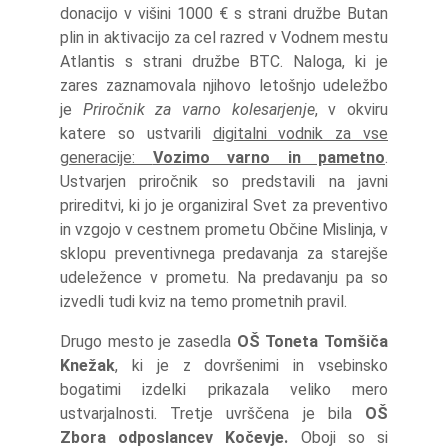
donacijo v višini 1000 € s strani družbe Butan
plin in aktivacijo za cel razred v Vodnem mestu
Atlantis s strani družbe BTC. Naloga, ki je
zares zaznamovala njihovo letošnjo udeležbo
je
Priročnik za varno kolesarjenje
, v okviru
katere so ustvarili
digitalni vodnik za vse
generacije:
Vozimo varno in pametno
.
Ustvarjen priročnik so predstavili na javni
prireditvi, ki jo je organiziral Svet za preventivo
in vzgojo v cestnem prometu Občine Mislinja, v
sklopu preventivnega predavanja za starejše
udeležence v prometu. Na predavanju pa so
izvedli tudi kviz na temo prometnih pravil.
Drugo mesto je zasedla
OŠ Toneta Tomšiča
Knežak
, ki je z dovršenimi in vsebinsko
bogatimi izdelki prikazala veliko mero
ustvarjalnosti. Tretje uvrščena je bila
OŠ
Zbora odposlancev Kočevje.
Oboji so si