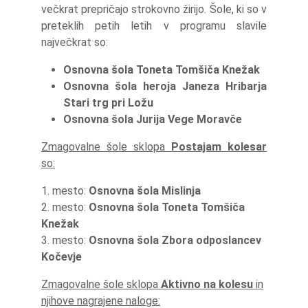
večkrat prepričajo strokovno žirijo. Šole, ki so v
preteklih petih letih v programu slavile
največkrat so:
Osnovna šola Toneta Tomšiča Knežak
Osnovna šola heroja Janeza Hribarja
Stari trg pri Ložu
Osnovna šola Jurija Vege Moravče
Zmagovalne šole sklopa
Postajam kolesar
so:
1. mesto:
Osnovna šola Mislinja
2. mesto:
Osnovna šola Toneta Tomšiča
Knežak
3. mesto:
Osnovna šola Zbora odposlancev
Kočevje
Zmagovalne šole sklopa
Aktivno na kolesu
in
njihove nagrajene naloge: