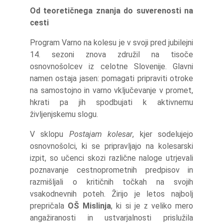
Od teoretičnega znanja do suverenosti na
cesti
Program Varno na kolesu je v svoji pred jubilejni
14. sezoni znova združil na tisoče
osnovnošolcev iz celotne Slovenije. Glavni
namen ostaja jasen: pomagati pripraviti otroke
na samostojno in varno vključevanje v promet,
hkrati pa jih spodbujati k aktivnemu
življenjskemu slogu.
V sklopu
Postajam kolesar
, kjer sodelujejo
osnovnošolci, ki se pripravljajo na kolesarski
izpit, so učenci skozi različne naloge utrjevali
poznavanje cestnoprometnih predpisov in
razmišljali o kritičnih točkah na svojih
vsakodnevnih poteh. Žirijo je letos najbolj
prepričala
OŠ Mislinja
, ki si je z veliko mero
angažiranosti in ustvarjalnosti prislužila