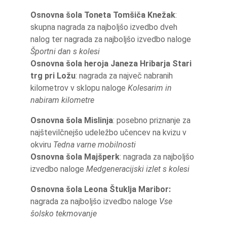
Osnovna šola Toneta Tomšiča Knežak
:
skupna nagrada za najboljšo izvedbo dveh
nalog ter nagrada za najboljšo izvedbo naloge
Športni dan s kolesi
Osnovna šola heroja Janeza Hribarja Stari
trg pri Ložu
: nagrada za največ nabranih
kilometrov v sklopu naloge
Kolesarim in
nabiram kilometre
Osnovna šola Mislinja
: posebno priznanje za
najštevilčnejšo udeležbo učencev na kvizu v
okviru
Tedna varne mobilnosti
Osnovna šola Majšperk
: nagrada za najboljšo
izvedbo naloge
Medgeneracijski izlet s kolesi
Osnovna šola Leona Štuklja Maribor:
nagrada za najboljšo izvedbo naloge
Vse
šolsko tekmovanje