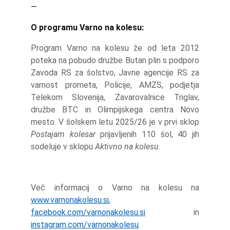
—
O programu Varno na kolesu:
Program Varno na kolesu že od leta 2012
poteka na pobudo družbe Butan plin s podporo
Zavoda RS za šolstvo, Javne agencije RS za
varnost prometa, Policije, AMZS, podjetja
Telekom Slovenija, Zavarovalnice Triglav,
družbe BTC in Olimpijskega centra Novo
mesto. V šolskem letu 2025/26 je v prvi sklop
Postajam kolesar
prijavljenih 110 šol, 40 jih
sodeluje v sklopu
Aktivno na kolesu
.
Več informacij o Varno na kolesu na
www.varnonakolesu.si
,
facebook.com/varnonakolesu.si
in
instagram.com/varnonakolesu
.