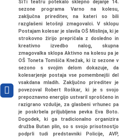
SiTi teatru potekalo sklepno dejanje 14.
sezone programa Varno na kolesu,
zaključna prireditev, na kateri so bili
razglašeni letošnji zmagovalci. V sklopu
Postajam kolesar je slavila OŠ Mislinja, ki je
strokovno žirijo prepričala z dosledno in
kreativno izvedbo nalog, skupna
zmagovalka sklopa Aktivno na kolesu pa je
OŠ Toneta Tomšiča Knežak, ki iz sezone v
sezono s svojim delom dokazuje, da
kolesarjenje postaja vse pomembnejši del
vsakdana mladih. Zaključno prireditev je
povezoval Robert Roškar, ki je s svojo
prepoznavno energijo ustvaril sproščeno in
razigrano vzdušje, za glasbeni vrhunec pa
je poskrbela priljubljena pevka Eva Boto.
Dogodek, ki ga tradicionalno organizira
družba Butan plin, so s svojo prisotnostjo
podprli tudi predstavniki Policije, AVP,