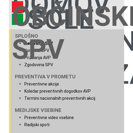
DOMOV
OBČINSK
ŠOLE
NEVLAD
SPLOŠNO
SPV
IN VRTCI
Delovanje SPV
Kontakti SPV
Priznanja AVP
ORGANIZ
Zgodovina SPV
PREVENTIVA V PROMETU
Preventivne akcije
Koledar preventivnih dogodkov AVP
Termini nacionalnih preventivnih akcij
MEDIJSKE VSEBINE
Preventivne video vsebine
Radijski spoti